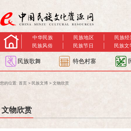
中华民族
民族地区
民族经
民族风俗
民族节日
民族文
民族歌舞
特色村寨
您的位置:
首页
>
民族文博
>
文物欣赏
文物欣赏