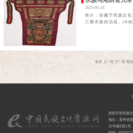
水族马尾绣背儿带
2025-05-24
简介：珍藏于民族文化
三都水族自治县。
[详细
首页
上一页
下一页
尾
贵阳天彩民族
地址：贵州省贵
10号楼5层1号
邮编（POSTCO