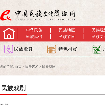
中华民族
民族地区
民族经
民族风俗
民族节日
民族文
民族歌舞
特色村寨
您的位置:
首页
>
民族艺术
>
民族戏剧
民族戏剧