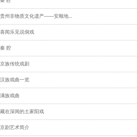
秦 腔
贵州非物质文化遗产——安顺地...
喜闻乐见说侗戏
秦 腔
京族传统戏剧
汉族戏曲一览
满族戏曲
藏在深闺的土家阳戏
京剧艺术简介