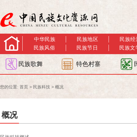
中华民族
民族地区
民族经
民族风俗
民族节日
民族文
民族歌舞
特色村寨
您的位置:
首页
>
民族科技
>
概况
概况