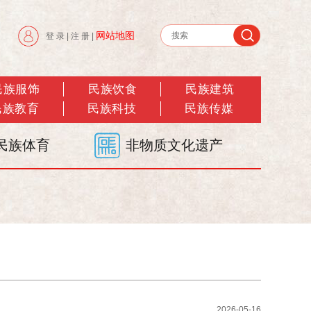
网站地图
登 录
|
注 册
|
民族服饰
民族饮食
民族建筑
民族教育
民族科技
民族传媒
民族体育
非物质文化遗产
2026-05-16